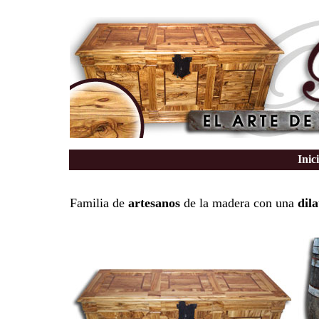
Inic
Familia de
artesanos
de la madera con una
dil