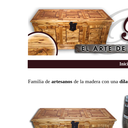
Inic
Familia de
artesanos
de la madera con una
dil