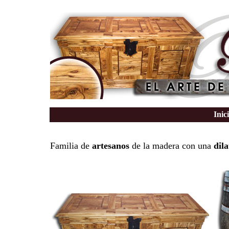
Inic
Familia de
artesanos
de la madera con una
dil