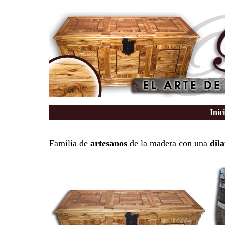
Inic
Familia de
artesanos
de la madera con una
dil