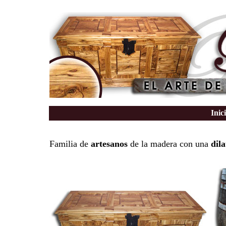
Inic
Familia de
artesanos
de la madera con una
dil