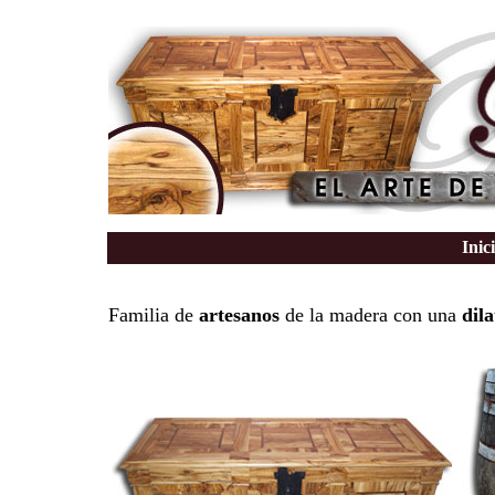
Inic
Familia de
artesanos
de la madera con una
dil