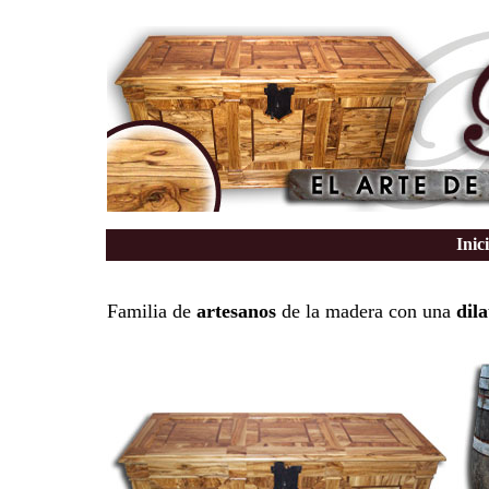
Inic
Familia de
artesanos
de la madera con una
dil