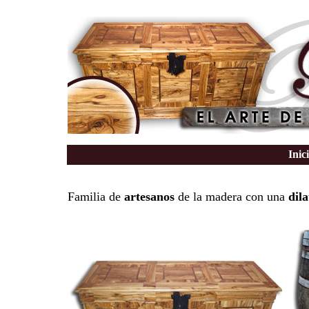
Inic
Familia de
artesanos
de la madera con una
dil