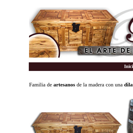
Inic
Familia de
artesanos
de la madera con una
dil