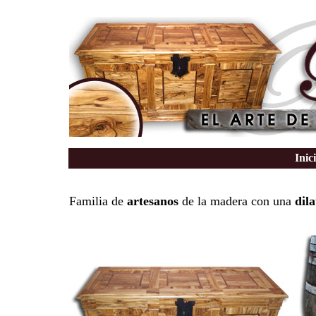
Inic
Familia de
artesanos
de la madera con una
dil