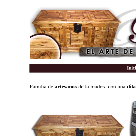
Inic
Familia de
artesanos
de la madera con una
dil