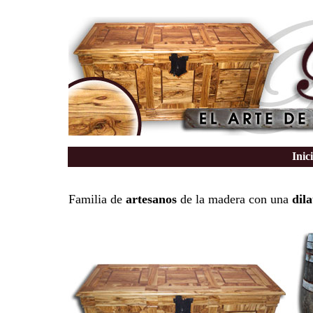
Inic
Familia de
artesanos
de la madera con una
dil