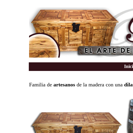
Inic
Familia de
artesanos
de la madera con una
dil