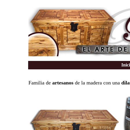
Inic
Familia de
artesanos
de la madera con una
dil