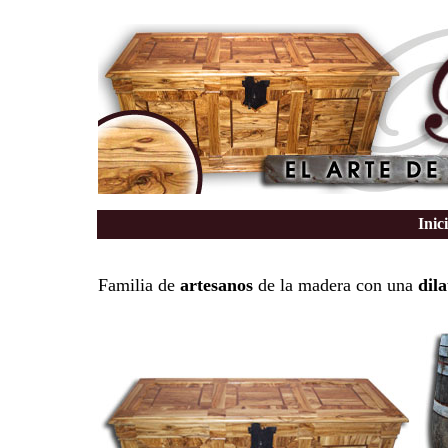
Inic
Familia de
artesanos
de la madera con una
dil