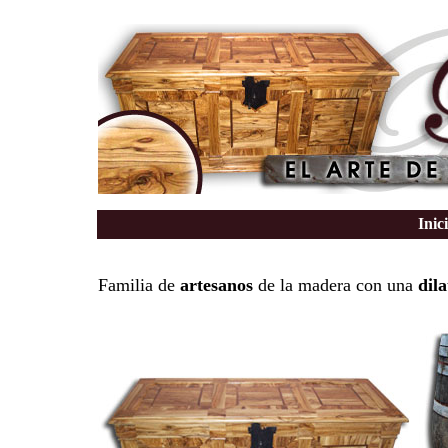
Inic
Familia de
artesanos
de la madera con una
dil