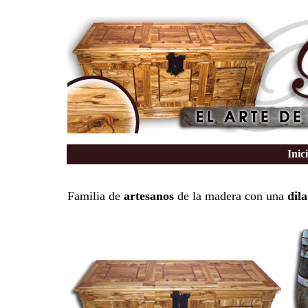
Inic
Familia de
artesanos
de la madera con una
dil